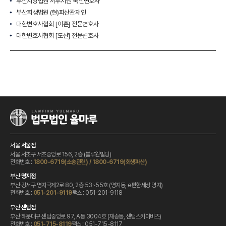
부산지방법원 서부지원 국선변호사
부산회생법원 (현)파산관재인
대한변호사협회 [이혼] 전문변호사
대한변호사협회 [도산] 전문변호사
서울
서울점
서울 서초구 서초중앙로 156, 2층 (블루원빌딩)
전화번호 :
1800-6719(소송관련)
/
1800-6719(회생파산)
부산
명지점
부산 강서구 명지국제2로 80, 2층 53~55호 (명지동, e편한세상 명지)
전화번호 :
팩스 : 051-201-9118
051-201-9119
부산
센텀점
부산 해운대구 센텀중앙로 97, A동 3004호 (재송동, 센텀스카이비즈)
전화번호 :
팩스 : 051-715-8117
051-715-8119