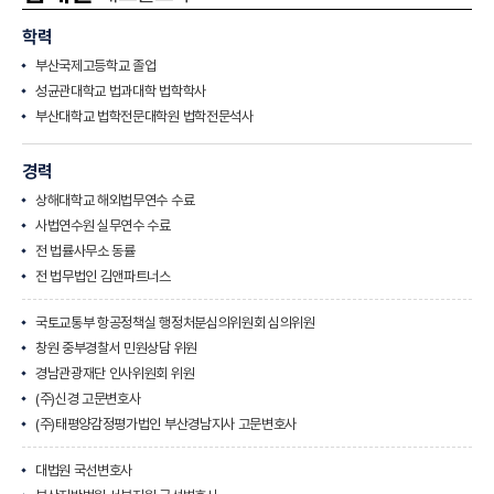
학력
부산국제고등학교 졸업
성균관대학교 법과대학 법학학사
부산대학교 법학전문대학원 법학전문석사
경력
상해대학교 해외법무연수 수료
사법연수원 실무연수 수료
전 법률사무소 동률
전 법무법인 김앤파트너스
국토교통부 항공정책실 행정처분심의위원회 심의위원
창원 중부경찰서 민원상담 위원
경남관광재단 인사위원회 위원
(주)신경 고문변호사
(주)태평양감정평가법인 부산경남지사 고문변호사
대법원 국선변호사