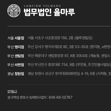
서울 서초구 서초중앙로 156, 2층 (블루원빌딩)
서울
서울점
부산 강서구 명지국제2로 80, 2층 53~55호 (명지동, e편한
부산
명지점
부산 해운대구 센텀중앙로 97, A동 3004호 (재송동, 센텀
부산
센텀점
부산 부산진구 중앙대로 754, 8층 (부전동, 주간인물사빌딩)
부산
서면점
경남 창원시 성산구 창이대로689번길 4-16, 6층 (사파동, 
경남
창원점
면책공고
광고책임 변호사 임재현
사업자 : 806-86-02787