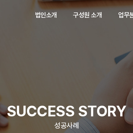
법인소개
구성원 소개
업무
인사말
구성원 소개
이
오시는길
형
회생·
민
손해배
교통사고
부동
SUCCESS STORY
학교
성공사례