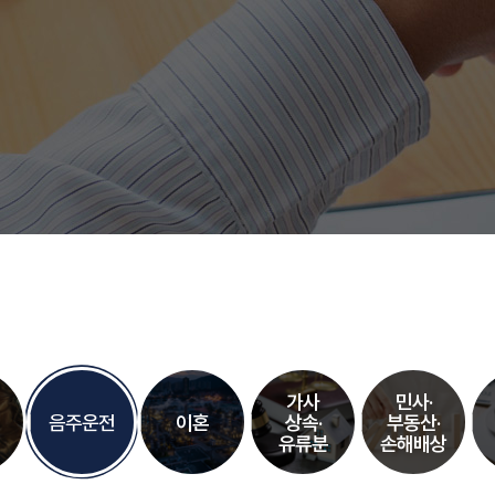
가사
민사·
음주운전
이혼
상속·
부동산·
유류분
손해배상