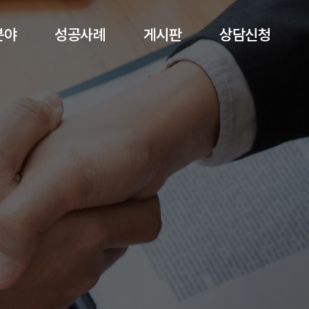
분야
성공사례
게시판
상담신청
혼
성공사례
유튜브
상담신청
사
율마루 소식
파산
회생·파산
사
이혼·상간
상·
형사
·산재
학폭
산
민사
폭력
상속