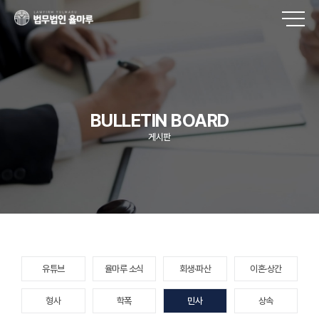
BULLETIN BOARD
게시판
유튜브
율마루 소식
회생·파산
이혼·상간
형사
학폭
민사
상속