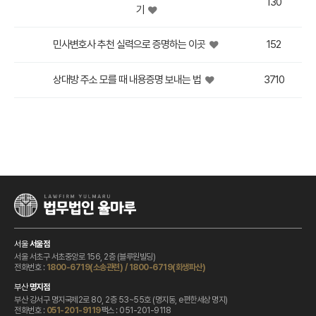
130
기
민사변호사 추천 실력으로 증명하는 이곳
152
상대방 주소 모를 때 내용증명 보내는 법
3710
서울
서울점
서울 서초구 서초중앙로 156, 2층 (블루원빌딩)
전화번호 :
1800-6719(소송관련)
/
1800-6719(회생파산)
부산
명지점
부산 강서구 명지국제2로 80, 2층 53~55호 (명지동, e편한세상 명지)
전화번호 :
팩스 : 051-201-9118
051-201-9119