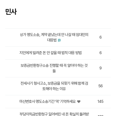
민사
상가 명도소송, 계약 끝났는데 안 나갈 때 임대인의
6
대응법
지인에게 빌려준 돈 안 갚을 때 법적 대응 방법
6
보증금반환청구소송 진행할 때 꼭 알아야 하는 것
9
들
전세사기 형사고소, 보증금을 되찾기 위해 함께 검
56
토해야 하는 이유
마산변호사 명도소송기간 '꼭' 기억하세요
145
부당이득금반환청구 잃어버린 내 돈 확실히 돌려받