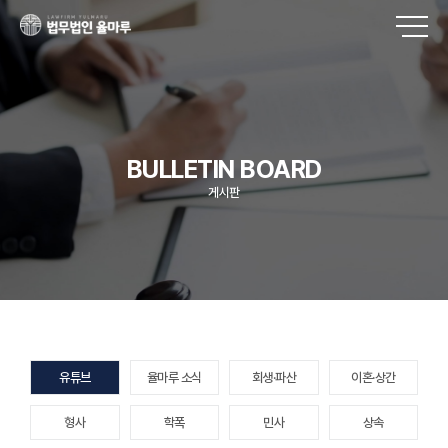
BULLETIN BOARD
게시판
유튜브
율마루 소식
회생·파산
이혼·상간
형사
학폭
민사
상속