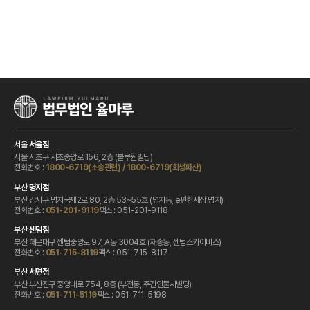
서울
서울점
서울 서초구 서초중앙로 156, 2층 (블루원빌딩)
전화번호 :
1800-6719(소송관련)
/
1800-6719(회생파산)
부산
명지점
부산 강서구 명지국제2로 80, 2층 53~55호 (명지동, e편한세상 명지)
전화번호 :
팩스 : 051-201-9118
051-201-9119
부산
센텀점
부산 해운대구 센텀중앙로 97, A동 3004호 (재송동, 센텀스카이비즈)
전화번호 :
팩스 : 051-715-8117
051-715-8119
부산
서면점
부산 부산진구 중앙대로 754, 8층 (부전동, 주간인물사빌딩)
전화번호 :
팩스 : 051-711-5198
051-711-5119